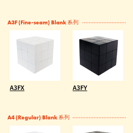
A3F (Fine-seam) Blank 系列
A3FX
A3FY
A4 (Regular) Blank 系列