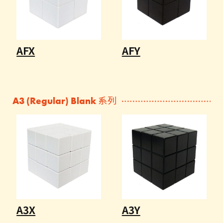
AFX
AFY
A3 (Regular) Blank 系列
A3X
A3Y