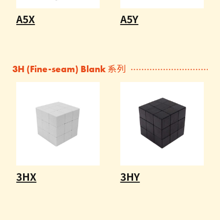
A5X
A5Y
3H (Fine-seam) Blank 系列
3HX
3HY