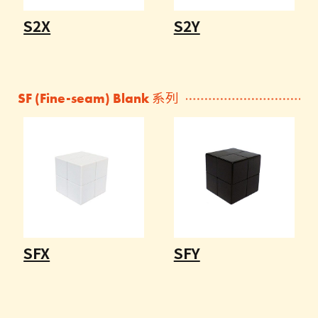
S2X
S2Y
SF (Fine-seam) Blank 系列
SFX
SFY